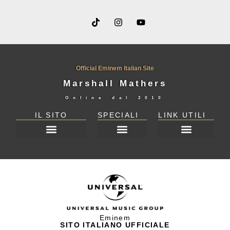
Official Eminem Italian Site
Marshall Mathers
Online dal
2010
IL SITO
SPECIALI
LINK UTILI
DICHIARAZIONE SULLA PRIVACY (UE)
Eminem
SITO ITALIANO UFFICIALE