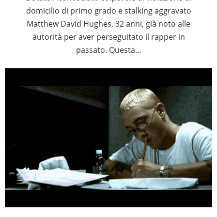
domicilio di primo grado e stalking aggravato
Matthew David Hughes, 32 anni, già noto alle
autorità per aver perseguitato il rapper in
passato. Questa…