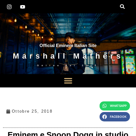
Official Eminem Italian Site
Marshall Mathers
Online dal
2010
WHATSAPP
Ottobre 25, 2018
FACEBOOK
Eminem e Snoop Dogg in studio