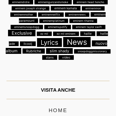
eminemdrdre
eminemgunzandsmoke
eminem head honcho
eminem kamala
eminem joseph strange
eminemmon
eminem
eminemmother
eminemnetflix
eminemnews
paramount
eminemplatinum
eminem rihanna
eminemsnoopdogg
eminemspotify
eminem taylor swift
Exclusive
hailie
hailie
ez mil
ez mil eminem
News
Lyrics
nuovo
jade
llcoolj
album
slim shady
Rubriche
snoopdoggmissionary
stans
video
VISITA ANCHE
HOME