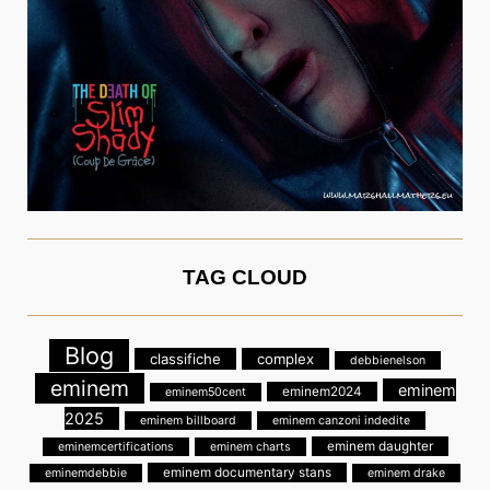
TAG CLOUD
Blog
classifiche
complex
debbienelson
eminem
eminem
eminem2024
eminem50cent
2025
eminem billboard
eminem canzoni indedite
eminem daughter
eminemcertifications
eminem charts
eminem documentary stans
eminemdebbie
eminem drake