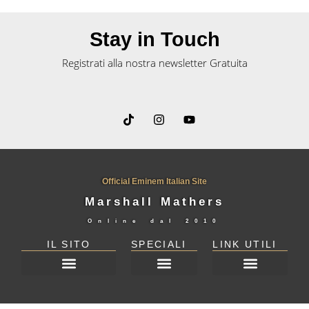
Stay in Touch
Registrati alla nostra newsletter Gratuita
Official Eminem Italian Site
Marshall Mathers
Online dal
2010
IL SITO
SPECIALI
LINK UTILI
DICHIARAZIONE SULLA PRIVACY (UE)