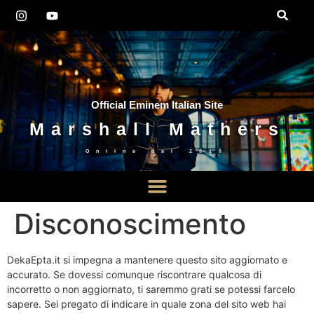
Official Eminem Italian Site
Marshall Mathers
Online dal
2010
Disconoscimento
DekaEpta.it si impegna a mantenere questo sito aggiornato e
accurato. Se dovessi comunque riscontrare qualcosa di
incorretto o non aggiornato, ti saremmo grati se potessi farcelo
sapere. Sei pregato di indicare in quale zona del sito web hai