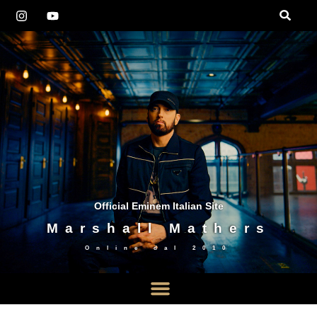
Official Eminem Italian Site
Marshall Mathers
Online dal
2010