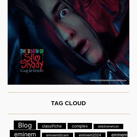
TAG CLOUD
Blog
classifiche
complex
debbienelson
eminem
eminem
eminem2024
eminem50cent