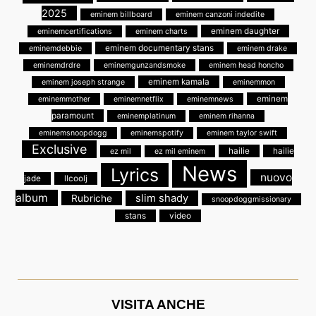
2025
eminem billboard
eminem canzoni indedite
eminem daughter
eminemcertifications
eminem charts
eminem documentary stans
eminemdebbie
eminem drake
eminemdrdre
eminemgunzandsmoke
eminem head honcho
eminem kamala
eminem joseph strange
eminemmon
eminem
eminemmother
eminemnetflix
eminemnews
paramount
eminemplatinum
eminem rihanna
eminemsnoopdogg
eminemspotify
eminem taylor swift
Exclusive
hailie
hailie
ez mil
ez mil eminem
News
Lyrics
nuovo
jade
llcoolj
album
slim shady
Rubriche
snoopdoggmissionary
stans
video
VISITA ANCHE