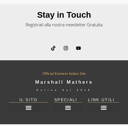
Stay in Touch
Registrati alla nostra newsletter Gratuita
Official Eminem Italian Site
Marshall Mathers
Online dal
2010
IL SITO
SPECIALI
LINK UTILI
DICHIARAZIONE SULLA PRIVACY (UE)