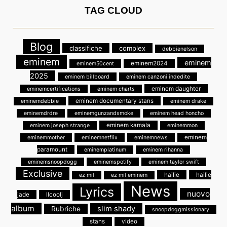
TAG CLOUD
Blog
classifiche
complex
debbienelson
eminem
eminem
eminem2024
eminem50cent
2025
eminem billboard
eminem canzoni indedite
eminem daughter
eminemcertifications
eminem charts
eminem documentary stans
eminemdebbie
eminem drake
eminemdrdre
eminemgunzandsmoke
eminem head honcho
eminem kamala
eminem joseph strange
eminemmon
eminem
eminemmother
eminemnetflix
eminemnews
paramount
eminemplatinum
eminem rihanna
eminemsnoopdogg
eminemspotify
eminem taylor swift
Exclusive
hailie
hailie
ez mil
ez mil eminem
News
Lyrics
nuovo
jade
llcoolj
album
slim shady
Rubriche
snoopdoggmissionary
stans
video