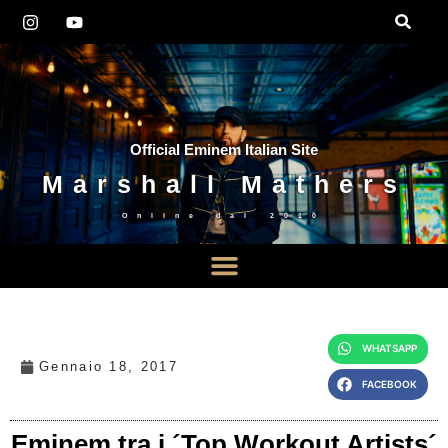
Official Eminem Italian Site
Marshall Mathers
Online dal
2010
WHATSAPP
Gennaio 18, 2017
FACEBOOK
Eminem tra i ´Top Workout Artists´