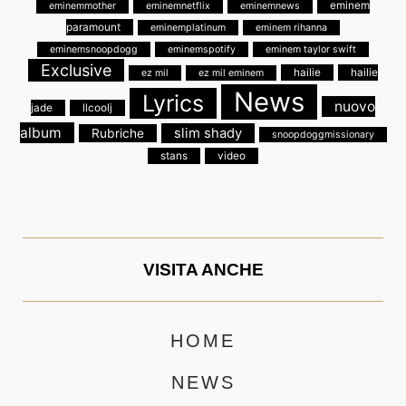
eminem
eminemmother
eminemnetflix
eminemnews
paramount
eminemplatinum
eminem rihanna
eminemsnoopdogg
eminemspotify
eminem taylor swift
Exclusive
hailie
hailie
ez mil
ez mil eminem
News
Lyrics
nuovo
jade
llcoolj
album
slim shady
Rubriche
snoopdoggmissionary
stans
video
VISITA ANCHE
HOME
NEWS