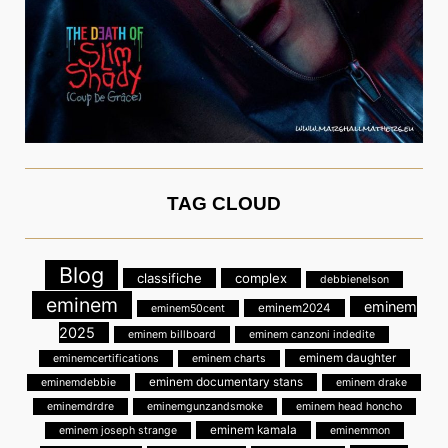
TAG CLOUD
Blog
classifiche
complex
debbienelson
eminem
eminem
eminem2024
eminem50cent
2025
eminem billboard
eminem canzoni indedite
eminem daughter
eminemcertifications
eminem charts
eminem documentary stans
eminemdebbie
eminem drake
eminemdrdre
eminemgunzandsmoke
eminem head honcho
eminem kamala
eminem joseph strange
eminemmon