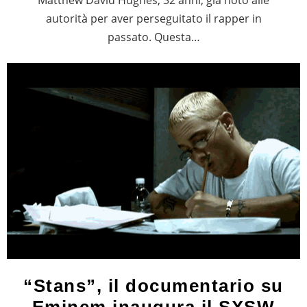
autorità per aver perseguitato il rapper in
passato. Questa…
“Stans”, il documentario su