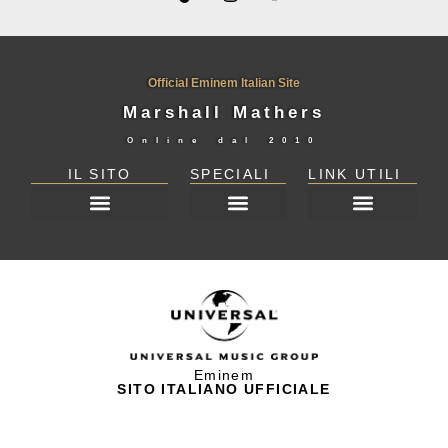
Official Eminem Italian Site
Marshall Mathers
Online dal
2010
IL SITO
SPECIALI
LINK UTILI
DICHIARAZIONE SULLA PRIVACY (UE)
Eminem
SITO ITALIANO UFFICIALE