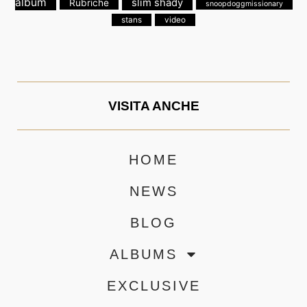
album
slim shady
Rubriche
snoopdoggmissionary
stans
video
VISITA ANCHE
HOME
NEWS
BLOG
ALBUMS
EXCLUSIVE