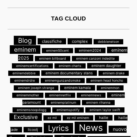
TAG CLOUD
Blog
classifiche
complex
debbienelson
eminem
eminem
eminem2024
eminem50cent
2025
eminem billboard
eminem canzoni indedite
eminem daughter
eminemcertifications
eminem charts
eminem documentary stans
eminemdebbie
eminem drake
eminemdrdre
eminemgunzandsmoke
eminem head honcho
eminem kamala
eminem joseph strange
eminemmon
eminem
eminemmother
eminemnetflix
eminemnews
paramount
eminemplatinum
eminem rihanna
eminemsnoopdogg
eminemspotify
eminem taylor swift
Exclusive
hailie
hailie
ez mil
ez mil eminem
News
Lyrics
nuovo
jade
llcoolj