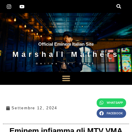
Official Eminem Italian Site
Marshall Mathers
Online dal
2010
WHATSAPP
Settembre 12, 2024
FACEBOOK
Eminem infiamma gli MTV VMA