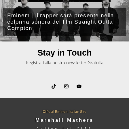
ella
tta
Dj Head: “Eminem ha una canzon
non ha rilasciato con i New Editio
Stay in Touch
Registrati alla nostra newsletter Gratuita
Official Eminem Italian Site
Marshall Mathers
Online dal
2010