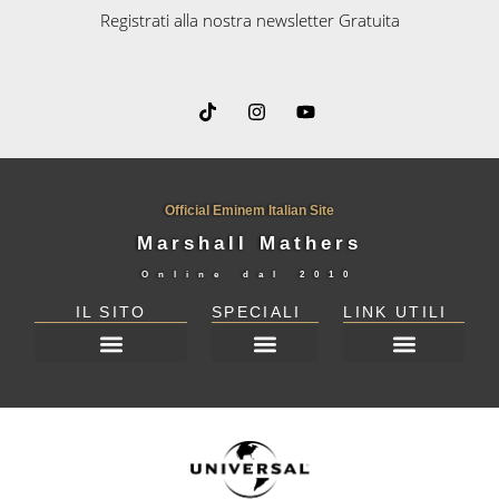
Registrati alla nostra newsletter Gratuita
Official Eminem Italian Site
Marshall Mathers
Online dal
2010
IL SITO
SPECIALI
LINK UTILI
DICHIARAZIONE SULLA PRIVACY (UE)