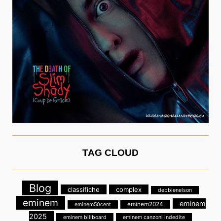
TAG CLOUD
Blog
classifiche
complex
debbienelson
eminem
eminem
eminem2024
eminem50cent
2025
eminem billboard
eminem canzoni indedite