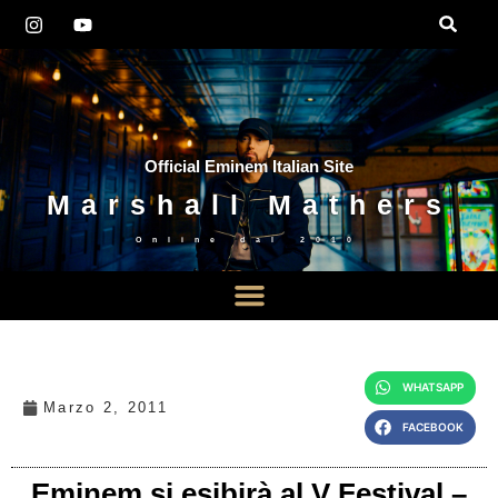
Official Eminem Italian Site
Marshall Mathers
Online dal
2010
WHATSAPP
Marzo 2, 2011
FACEBOOK
Eminem si esibirà al V Festival –