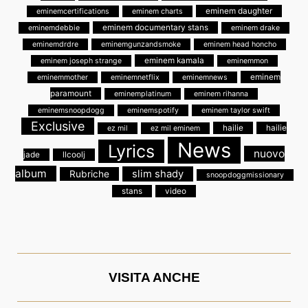
eminem daughter
eminemcertifications
eminem charts
eminem documentary stans
eminemdebbie
eminem drake
eminemdrdre
eminemgunzandsmoke
eminem head honcho
eminem kamala
eminem joseph strange
eminemmon
eminem
eminemmother
eminemnetflix
eminemnews
paramount
eminemplatinum
eminem rihanna
eminemsnoopdogg
eminemspotify
eminem taylor swift
Exclusive
hailie
hailie
ez mil
ez mil eminem
News
Lyrics
nuovo
jade
llcoolj
album
slim shady
Rubriche
snoopdoggmissionary
stans
video
VISITA ANCHE