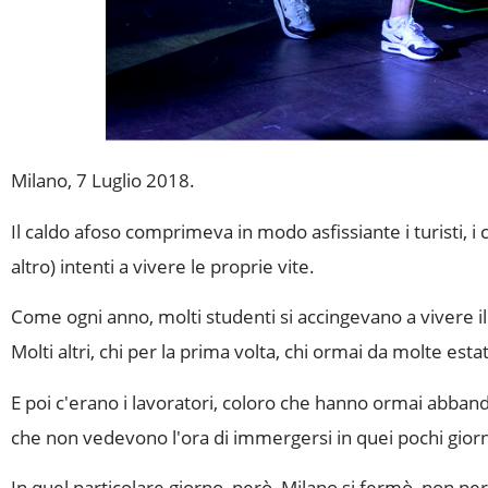
Milano, 7 Luglio 2018.
Il caldo afoso comprimeva in modo asfissiante i turisti, i c
altro) intenti a vivere le proprie vite.
Come ogni anno, molti studenti si accingevano a vivere il p
Molti altri, chi per la prima volta, chi ormai da molte esta
E poi c'erano i lavoratori, coloro che hanno ormai abband
che non vedevono l'ora di immergersi in quei pochi giorni
In quel particolare giorno, però, Milano si fermò, non per 