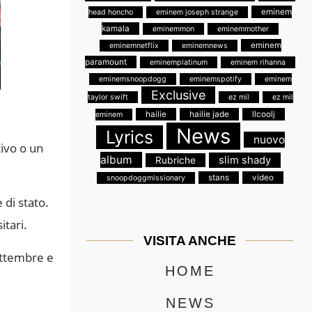
eminem
head honcho
eminem joseph strange
kamala
eminemmon
eminemmother
eminem
eminemnetflix
eminemnews
paramount
eminemplatinum
eminem rihanna
eminemsnoopdogg
eminemspotify
eminem
Exclusive
taylor swift
ez mil
ez mil
hailie
hailie jade
llcoolj
eminem
News
Lyrics
nuovo
tivo o un
album
slim shady
Rubriche
stans
video
snoopdoggmissionary
 di stato.
itari.
VISITA ANCHE
settembre e
HOME
NEWS