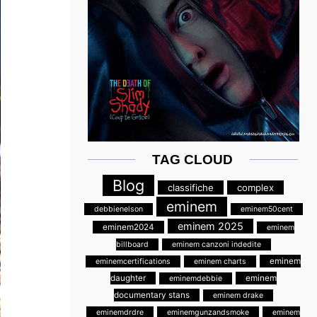
TAG CLOUD
Blog
classifiche
complex
eminem
debbienelson
eminem50cent
eminem 2025
eminem2024
eminem
billboard
eminem canzoni indedite
eminem
eminemcertifications
eminem charts
daughter
eminem
eminemdebbie
documentary stans
eminem drake
eminemdrdre
eminemgunzandsmoke
eminem