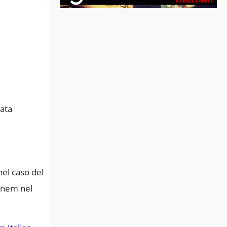
nata
nel caso del
minem nel