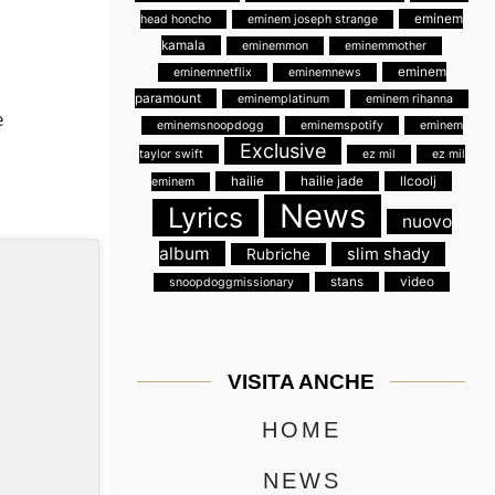
eminem
head honcho
eminem joseph strange
kamala
eminemmon
eminemmother
eminem
eminemnetflix
eminemnews
paramount
eminemplatinum
eminem rihanna
e
eminemsnoopdogg
eminemspotify
eminem
Exclusive
taylor swift
ez mil
ez mil
hailie
hailie jade
llcoolj
eminem
News
Lyrics
nuovo
album
slim shady
Rubriche
stans
video
snoopdoggmissionary
VISITA ANCHE
HOME
NEWS