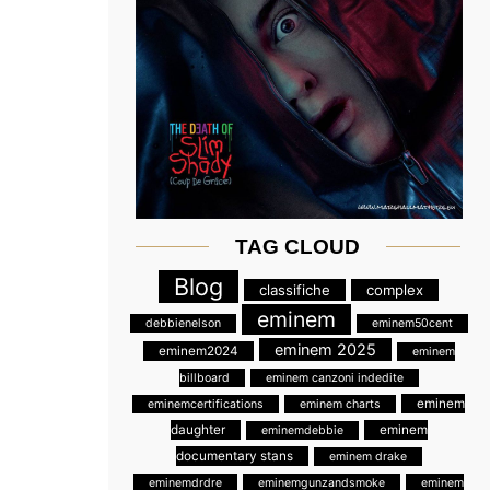
TAG CLOUD
Blog
classifiche
complex
eminem
debbienelson
eminem50cent
eminem 2025
eminem2024
eminem
billboard
eminem canzoni indedite
eminem
eminemcertifications
eminem charts
daughter
eminem
eminemdebbie
documentary stans
eminem drake
eminemdrdre
eminemgunzandsmoke
eminem