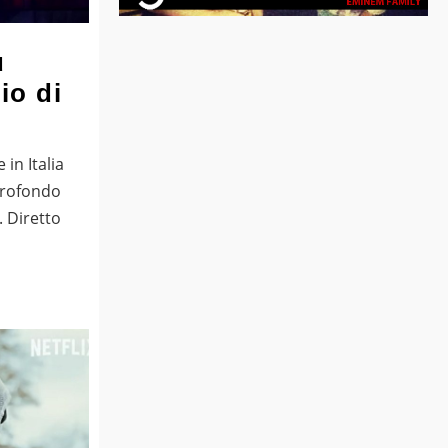
u
io di
in Italia
 profondo
 Diretto