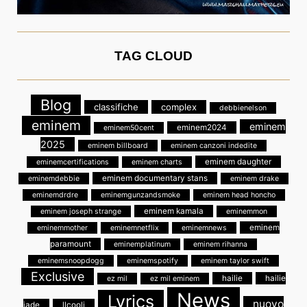
TAG CLOUD
Blog
classifiche
complex
debbienelson
eminem
eminem
eminem2024
eminem50cent
2025
eminem billboard
eminem canzoni indedite
eminem daughter
eminemcertifications
eminem charts
eminem documentary stans
eminemdebbie
eminem drake
eminemdrdre
eminemgunzandsmoke
eminem head honcho
eminem kamala
eminem joseph strange
eminemmon
eminem
eminemmother
eminemnetflix
eminemnews
paramount
eminemplatinum
eminem rihanna
eminemsnoopdogg
eminemspotify
eminem taylor swift
Exclusive
hailie
hailie
ez mil
ez mil eminem
News
Lyrics
nuovo
jade
llcoolj