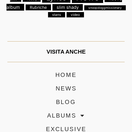
album
slim shady
Rubriche
snoopdoggmissionary
stans
video
VISITA ANCHE
HOME
NEWS
BLOG
ALBUMS
EXCLUSIVE