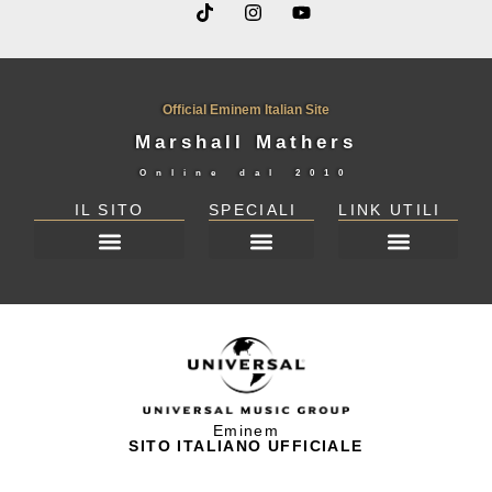
Official Eminem Italian Site
Marshall Mathers
Online dal
2010
IL SITO
SPECIALI
LINK UTILI
DICHIARAZIONE SULLA PRIVACY (UE)
Eminem
SITO ITALIANO UFFICIALE