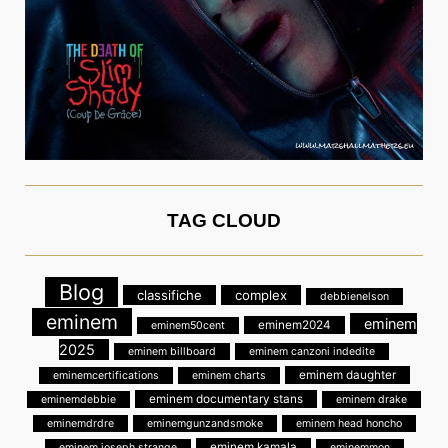
TAG CLOUD
Blog
classifiche
complex
debbienelson
eminem
eminem
eminem2024
eminem50cent
2025
eminem billboard
eminem canzoni indedite
eminem daughter
eminemcertifications
eminem charts
eminem documentary stans
eminemdebbie
eminem drake
eminemdrdre
eminemgunzandsmoke
eminem head honcho
eminem kamala
eminem joseph strange
eminemmon