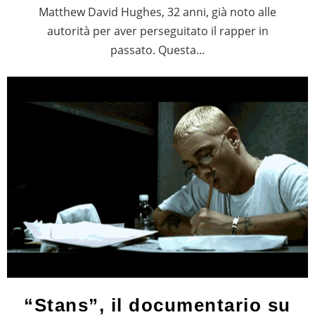
Matthew David Hughes, 32 anni, già noto alle
autorità per aver perseguitato il rapper in
passato. Questa…
“Stans”, il documentario su