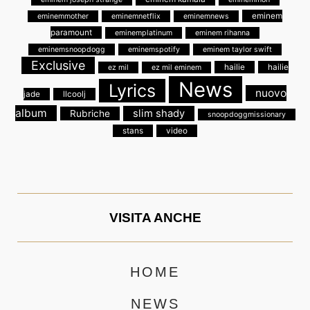
eminem
eminemmother
eminemnetflix
eminemnews
paramount
eminemplatinum
eminem rihanna
eminemsnoopdogg
eminemspotify
eminem taylor swift
Exclusive
hailie
hailie
ez mil
ez mil eminem
News
Lyrics
nuovo
jade
llcoolj
album
slim shady
Rubriche
snoopdoggmissionary
stans
video
VISITA ANCHE
HOME
NEWS