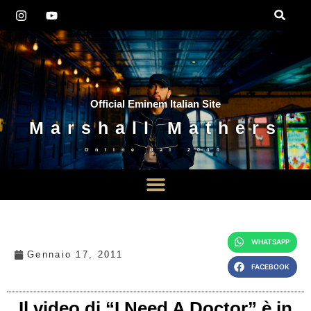
Official Eminem Italian Site
Marshall Mathers
Online dal
2010
WHATSAPP
Gennaio 17, 2011
FACEBOOK
Il video di “I Need A Doctor” è in