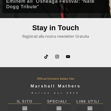
Eminem all´ Osheaga Festival: “Nate
Dogg Tribute”
Stay in Touch
Registrati alla nostra newsletter Gratuita
Official Eminem Italian Site
Marshall Mathers
Online dal
2010
IL SITO
SPECIALI
LINK UTILI