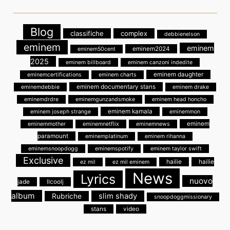
Blog
classifiche
complex
debbienelson
eminem
eminem
eminem2024
eminem50cent
2025
eminem billboard
eminem canzoni indedite
eminem daughter
eminemcertifications
eminem charts
eminem documentary stans
eminemdebbie
eminem drake
eminemdrdre
eminemgunzandsmoke
eminem head honcho
eminem kamala
eminem joseph strange
eminemmon
eminem
eminemmother
eminemnetflix
eminemnews
paramount
eminemplatinum
eminem rihanna
eminemsnoopdogg
eminemspotify
eminem taylor swift
Exclusive
hailie
hailie
ez mil
ez mil eminem
News
Lyrics
nuovo
jade
llcoolj
album
slim shady
Rubriche
snoopdoggmissionary
stans
video