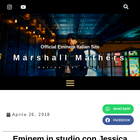
Official Eminem Italian Site
Marshall Mathers
Online dal
2010
WHATSAPP
Aprile 26, 2018
FACEBOOK
Eminem in studio con Jessica