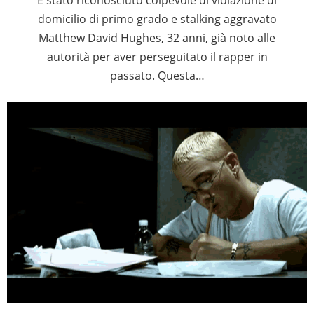
domicilio di primo grado e stalking aggravato
Matthew David Hughes, 32 anni, già noto alle
autorità per aver perseguitato il rapper in
passato. Questa…