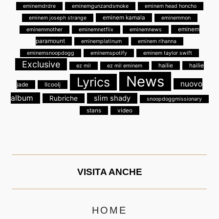
eminemdrdre
eminemgunzandsmoke
eminem head honcho
eminem kamala
eminem joseph strange
eminemmon
eminem
eminemmother
eminemnetflix
eminemnews
paramount
eminemplatinum
eminem rihanna
eminemsnoopdogg
eminemspotify
eminem taylor swift
Exclusive
hailie
hailie
ez mil
ez mil eminem
News
Lyrics
nuovo
jade
llcoolj
album
slim shady
Rubriche
snoopdoggmissionary
stans
video
VISITA ANCHE
HOME