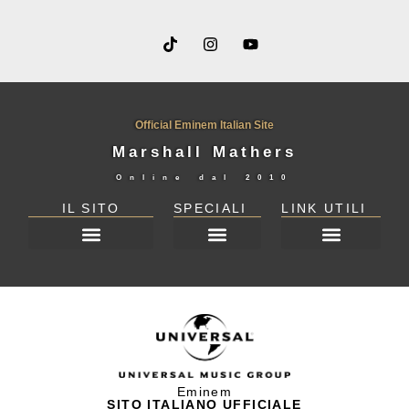
Official Eminem Italian Site
Marshall Mathers
Online dal
2010
IL SITO
SPECIALI
LINK UTILI
DICHIARAZIONE SULLA PRIVACY (UE)
Eminem
SITO ITALIANO UFFICIALE