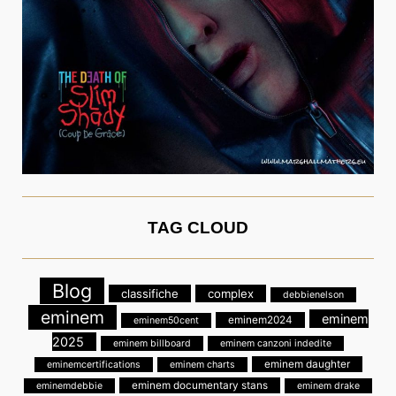
TAG CLOUD
Blog
classifiche
complex
debbienelson
eminem
eminem
eminem2024
eminem50cent
2025
eminem billboard
eminem canzoni indedite
eminem daughter
eminemcertifications
eminem charts
eminem documentary stans
eminemdebbie
eminem drake