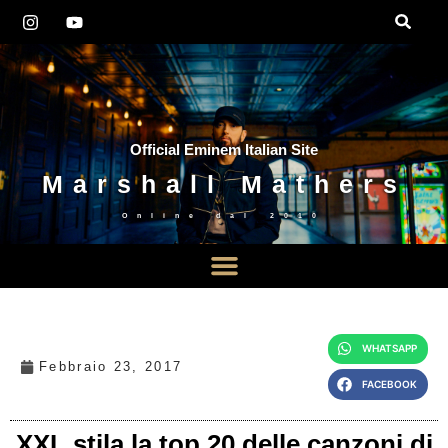
Official Eminem Italian Site
Marshall Mathers
Online dal
2010
WHATSAPP
Febbraio 23, 2017
FACEBOOK
XXL stila la top 20 delle canzoni di