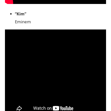
“Kim”
Eminem