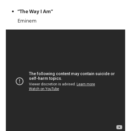
“The Way I Am”
Eminem