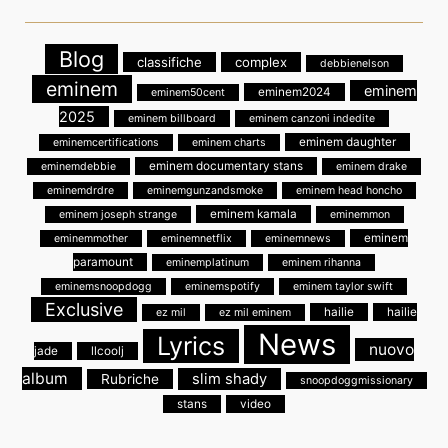
Blog
classifiche
complex
debbienelson
eminem
eminem
eminem2024
eminem50cent
2025
eminem billboard
eminem canzoni indedite
eminem daughter
eminemcertifications
eminem charts
eminem documentary stans
eminemdebbie
eminem drake
eminemdrdre
eminemgunzandsmoke
eminem head honcho
eminem kamala
eminem joseph strange
eminemmon
eminem
eminemmother
eminemnetflix
eminemnews
paramount
eminemplatinum
eminem rihanna
eminemsnoopdogg
eminemspotify
eminem taylor swift
Exclusive
hailie
hailie
ez mil
ez mil eminem
News
Lyrics
nuovo
jade
llcoolj
album
slim shady
Rubriche
snoopdoggmissionary
stans
video