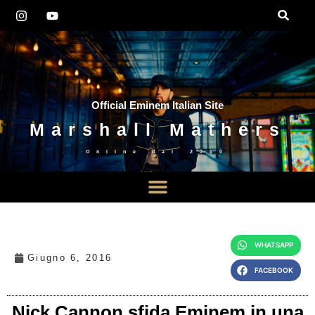
Official Eminem Italian Site
Marshall Mathers
Online dal
2010
WHATSAPP
Giugno 6, 2016
FACEBOOK
Nick Cannon sfida Eminem in una