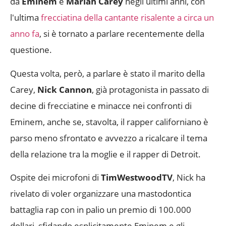
da
Eminem
e
Mariah Carey
negli ultimi anni, con
l'ultima
frecciatina della cantante risalente a circa un
anno fa
, si è tornato a parlare recentemente della
questione.
Questa volta, però, a parlare è stato il marito della
Carey,
Nick Cannon
, già protagonista in passato di
decine di frecciatine e minacce nei confronti di
Eminem, anche se, stavolta, il rapper californiano è
parso meno sfrontato e avvezzo a ricalcare il tema
della relazione tra la moglie e il rapper di Detroit.
Ospite dei microfoni di
TimWestwoodTV
, Nick ha
rivelato di voler organizzare una mastodontica
battaglia rap con in palio un premio di 100.000
dollari, sfidando esplicitamente Eminem e gli