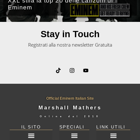
XXL stila la top 20 delle canzoni di
Eminem
Stay in Touch
Registrati alla nostra newsletter Gratuita
Official Eminem Italian Site
Marshall Mathers
Online dal
2010
IL SITO
SPECIALI
LINK UTILI