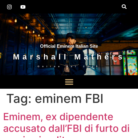
Official Eminem Italian Site
Marshall Mathers
Online dal
2010
Tag:
eminem FBI
Eminem, ex dipendente
accusato dall’FBI di furto di