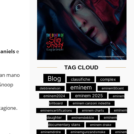
aniels
e
TAG CLOUD
 man mano
Blog
classifiche
complex
 Snoop
eminem
debbienelson
eminem50cent
eminem 2025
eminem2024
eminem
billboard
eminem canzoni indedite
tagione.
eminem
eminemcertifications
eminem charts
daughter
eminem
eminemdebbie
documentary stans
eminem drake
eminemdrdre
eminemgunzandsmoke
eminem