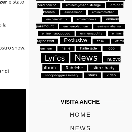
zer
è stato
eminem
head honcho
eminem joseph strange
kamala
eminemmon
eminemmother
eminem
eminemnetflix
eminemnews
 la
paramount
eminemplatinum
eminem rihanna
eminemsnoopdogg
eminemspotify
eminem
Exclusive
taylor swift
ez mil
ez mil
nostro show.
hailie
hailie jade
llcoolj
eminem
News
Lyrics
nuovo
album
slim shady
Rubriche
r di
stans
video
snoopdoggmissionary
VISITA ANCHE
HOME
NEWS