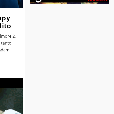
ppy
dito
ilmore 2,
 tanto
 Adam