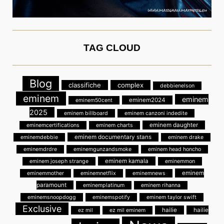
TAG CLOUD
Blog
classifiche
complex
debbienelson
eminem
eminem
eminem2024
eminem50cent
2025
eminem billboard
eminem canzoni indedite
eminem daughter
eminemcertifications
eminem charts
eminem documentary stans
eminemdebbie
eminem drake
eminemdrdre
eminemgunzandsmoke
eminem head honcho
eminem kamala
eminem joseph strange
eminemmon
eminem
eminemmother
eminemnetflix
eminemnews
paramount
eminemplatinum
eminem rihanna
eminemsnoopdogg
eminemspotify
eminem taylor swift
Exclusive
hailie
hailie
ez mil
ez mil eminem