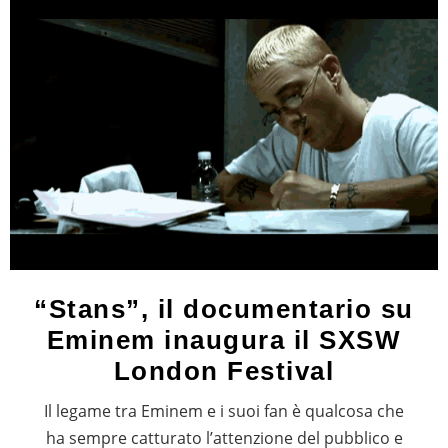
“Stans”, il documentario su
Eminem inaugura il SXSW
London Festival
Il legame tra Eminem e i suoi fan è qualcosa che
ha sempre catturato l’attenzione del pubblico e