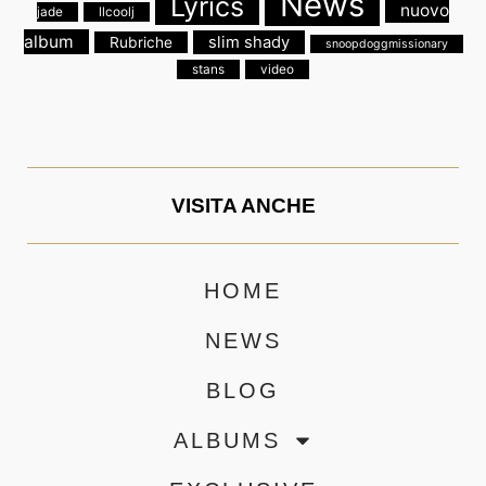
News
Lyrics
nuovo
jade
llcoolj
album
slim shady
Rubriche
snoopdoggmissionary
stans
video
VISITA ANCHE
HOME
NEWS
BLOG
ALBUMS