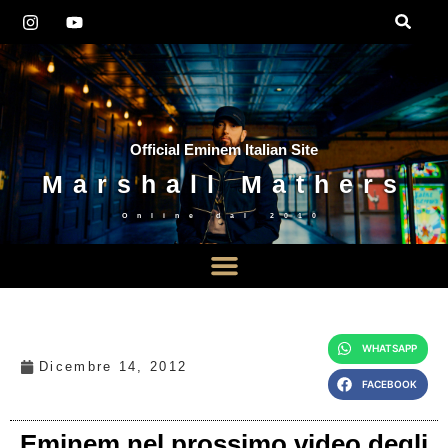
Official Eminem Italian Site
Marshall Mathers
Online dal
2010
WHATSAPP
Dicembre 14, 2012
FACEBOOK
Eminem nel prossimo video degli