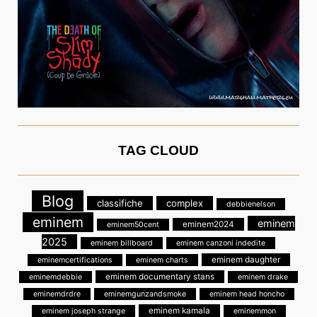
TAG CLOUD
Blog
classifiche
complex
debbienelson
eminem
eminem
eminem2024
eminem50cent
2025
eminem billboard
eminem canzoni indedite
eminem daughter
eminemcertifications
eminem charts
eminem documentary stans
eminemdebbie
eminem drake
eminemdrdre
eminemgunzandsmoke
eminem head honcho
eminem kamala
eminem joseph strange
eminemmon