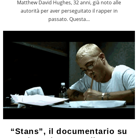
Matthew David Hughes, 32 anni, già noto alle
autorità per aver perseguitato il rapper in
passato. Questa…
“Stans”, il documentario su