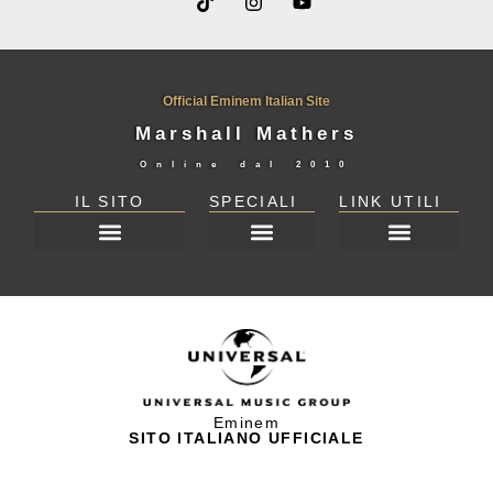
Official Eminem Italian Site
Marshall Mathers
Online dal
2010
IL SITO
SPECIALI
LINK UTILI
DICHIARAZIONE SULLA PRIVACY (UE)
Eminem
SITO ITALIANO UFFICIALE