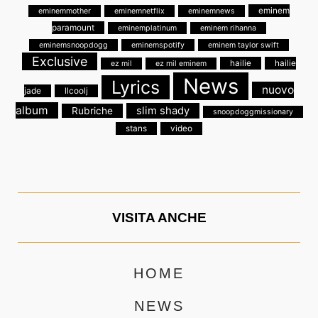
eminem
eminemmother
eminemnetflix
eminemnews
paramount
eminemplatinum
eminem rihanna
eminemsnoopdogg
eminemspotify
eminem taylor swift
Exclusive
hailie
hailie
ez mil
ez mil eminem
News
Lyrics
nuovo
jade
llcoolj
album
slim shady
Rubriche
snoopdoggmissionary
stans
video
VISITA ANCHE
HOME
NEWS