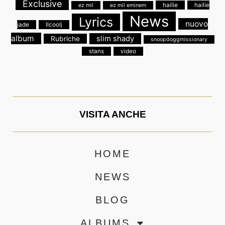
Exclusive
hailie
hailie
ez mil
ez mil eminem
News
Lyrics
nuovo
jade
llcoolj
album
slim shady
Rubriche
snoopdoggmissionary
stans
video
VISITA ANCHE
HOME
NEWS
BLOG
ALBUMS