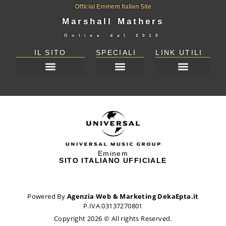
Official Eminem Italian Site
Marshall Mathers
Online dal
2010
IL SITO
SPECIALI
LINK UTILI
DICHIARAZIONE SULLA PRIVACY (UE)
Eminem
SITO ITALIANO UFFICIALE
Powered By
Agenzia Web & Marketing DekaEpta.it
P.IVA 03137270801
Copyright 2026 © All rights Reserved.