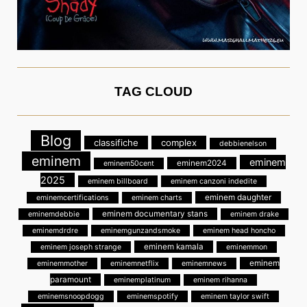
TAG CLOUD
Blog
classifiche
complex
debbienelson
eminem
eminem
eminem2024
eminem50cent
2025
eminem billboard
eminem canzoni indedite
eminem daughter
eminemcertifications
eminem charts
eminem documentary stans
eminemdebbie
eminem drake
eminemdrdre
eminemgunzandsmoke
eminem head honcho
eminem kamala
eminem joseph strange
eminemmon
eminem
eminemmother
eminemnetflix
eminemnews
paramount
eminemplatinum
eminem rihanna
eminemsnoopdogg
eminemspotify
eminem taylor swift