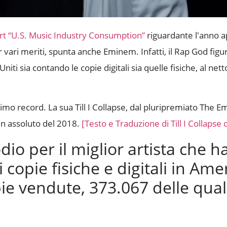
rt “U.S. Music Industry Consumption”
riguardante l'anno 
er vari meriti, spunta anche Eminem. Infatti, il Rap God fig
niti sia contando le copie digitali sia quelle fisiche, al nett
mo record. La sua Till I Collapse, dal pluripremiato The 
in assoluto del 2018.
[Testo e Traduzione di Till I Collapse
io per il miglior artista che h
opie fisiche e digitali in Ame
ie vendute, 373.067 delle qual