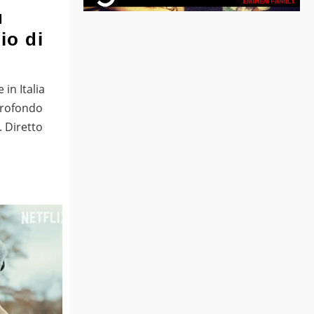
u
io di
in Italia
 profondo
 Diretto