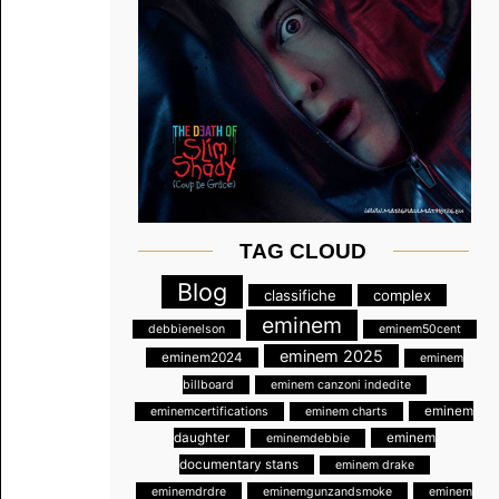
TAG CLOUD
Blog
classifiche
complex
eminem
debbienelson
eminem50cent
eminem 2025
eminem2024
eminem
billboard
eminem canzoni indedite
eminem
eminemcertifications
eminem charts
daughter
eminem
eminemdebbie
documentary stans
eminem drake
eminemdrdre
eminemgunzandsmoke
eminem