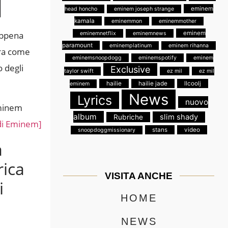
eminem
head honcho
eminem joseph strange
kamala
eminemmon
eminemmother
appena
eminem
eminemnetflix
eminemnews
paramount
eminemplatinum
eminem rihanna
ura come
eminemsnoopdogg
eminemspotify
eminem
o degli
Exclusive
taylor swift
ez mil
ez mil
hailie
hailie jade
llcoolj
eminem
News
Lyrics
nuovo
Eminem
album
slim shady
Rubriche
 di Eminem]
stans
video
snoopdoggmissionary
a
rica
VISITA ANCHE
i
HOME
NEWS