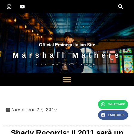
Official Eminem Italian Site
Marshall Mathers
Online dal
2010
WHATSAPP
Novembre 29, 2010
FACEBOOK
Shady Records: il 2011 sarà un