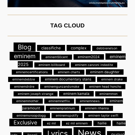
TAG CLOUD
Blog
classifiche
complex
debbienelson
eminem
eminem
eminem2024
eminem50cent
2025
eminem billboard
eminem canzoni indedite
eminem daughter
eminemcertifications
eminem charts
eminem documentary stans
eminemdebbie
eminem drake
eminemdrdre
eminemgunzandsmoke
eminem head honcho
eminem kamala
eminem joseph strange
eminemmon
eminem
eminemmother
eminemnetflix
eminemnews
paramount
eminemplatinum
eminem rihanna
eminemsnoopdogg
eminemspotify
eminem taylor swift
Exclusive
hailie
hailie
ez mil
ez mil eminem
News
Lyrics
nuovo