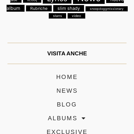
jade
llcoolj
album
slim shady
Rubriche
snoopdoggmissionary
stans
video
VISITA ANCHE
HOME
NEWS
BLOG
ALBUMS
EXCLUSIVE