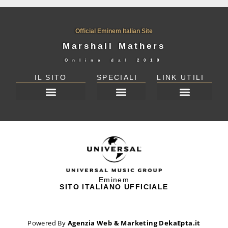
Official Eminem Italian Site
Marshall Mathers
Online dal
2010
IL SITO
SPECIALI
LINK UTILI
DICHIARAZIONE SULLA PRIVACY (UE)
Eminem
SITO ITALIANO UFFICIALE
Powered By
Agenzia Web & Marketing DekaEpta.it