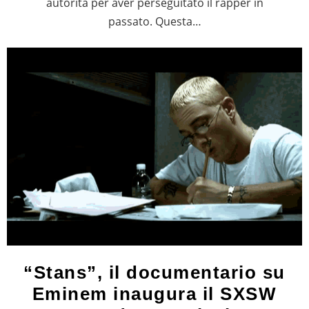
autorità per aver perseguitato il rapper in
passato. Questa…
“Stans”, il documentario su
Eminem inaugura il SXSW