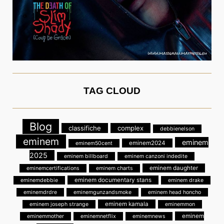
TAG CLOUD
Blog
classifiche
complex
debbienelson
eminem
eminem
eminem2024
eminem50cent
2025
eminem billboard
eminem canzoni indedite
eminem daughter
eminemcertifications
eminem charts
eminem documentary stans
eminemdebbie
eminem drake
eminemdrdre
eminemgunzandsmoke
eminem head honcho
eminem kamala
eminem joseph strange
eminemmon
eminem
eminemmother
eminemnetflix
eminemnews