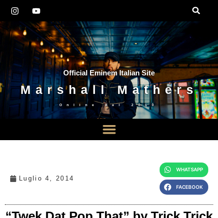
Official Eminem Italian Site
Marshall Mathers
Online dal
2010
WHATSAPP
Luglio 4, 2014
FACEBOOK
“Twek Dat Pop That” by Trick Trick