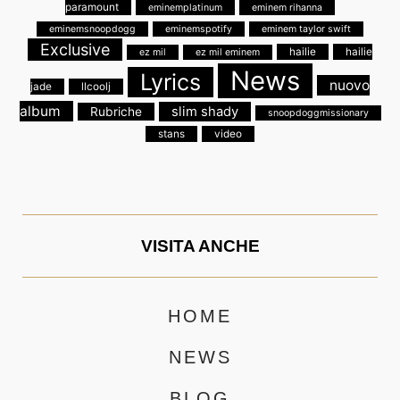
paramount
eminemplatinum
eminem rihanna
eminemsnoopdogg
eminemspotify
eminem taylor swift
Exclusive
hailie
hailie
ez mil
ez mil eminem
News
Lyrics
nuovo
jade
llcoolj
album
slim shady
Rubriche
snoopdoggmissionary
stans
video
VISITA ANCHE
HOME
NEWS
BLOG