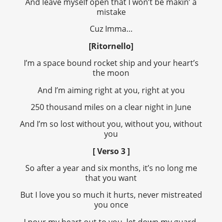
And leave myself open that I won’t be makin’ a
mistake
Cuz Imma…
[Ritornello]
I’m a space bound rocket ship and your heart’s
the moon
And I’m aiming right at you, right at you
250 thousand miles on a clear night in June
And I’m so lost without you, without you, without
you
[ Verso 3 ]
So after a year and six months, it’s no long me
that you want
But I love you so much it hurts, never mistreated
you once
I pour my heart out to you, let down my guard,