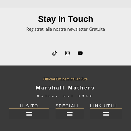
Stay in Touch
Registrati alla nostra newsletter Gratuita
Official Eminem Italian Site
Marshall Mathers
Online dal
2010
IL SITO
SPECIALI
LINK UTILI
DICHIARAZIONE SULLA PRIVACY (UE)