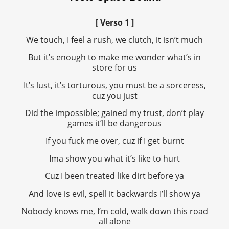
[ Verso 1 ]
We touch, I feel a rush, we clutch, it isn’t much
But it’s enough to make me wonder what’s in
store for us
It’s lust, it’s torturous, you must be a sorceress,
cuz you just
Did the impossible; gained my trust, don’t play
games it’ll be dangerous
If you fuck me over, cuz if I get burnt
Ima show you what it’s like to hurt
Cuz I been treated like dirt before ya
And love is evil, spell it backwards I’ll show ya
Nobody knows me, I’m cold, walk down this road
all alone