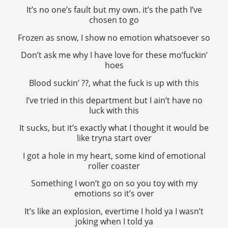
It’s no one’s fault but my own. it’s the path I’ve
chosen to go
Frozen as snow, I show no emotion whatsoever so
Don’t ask me why I have love for these mo’fuckin’
hoes
Blood suckin’ ??, what the fuck is up with this
I’ve tried in this department but I ain’t have no
luck with this
It sucks, but it’s exactly what I thought it would be
like tryna start over
I got a hole in my heart, some kind of emotional
roller coaster
Something I won’t go on so you toy with my
emotions so it’s over
It’s like an explosion, evertime I hold ya I wasn’t
joking when I told ya