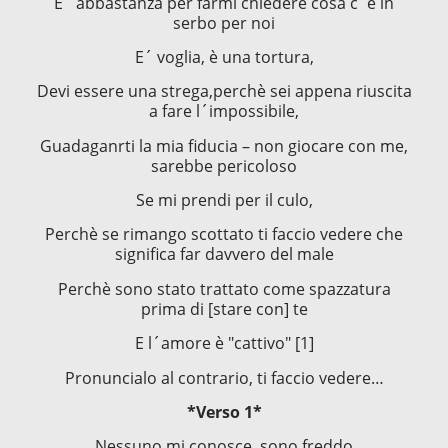
E´ abbastanza per farmi chiedere cosa c´è in
serbo per noi
E´ voglia, è una tortura,
Devi essere una strega,perchè sei appena riuscita
a fare l´impossibile,
Guadaganrti la mia fiducia – non giocare con me,
sarebbe pericoloso
Se mi prendi per il culo,
Perchè se rimango scottato ti faccio vedere che
significa far davvero del male
Perchè sono stato trattato come spazzatura
prima di [stare con] te
E l´amore è "cattivo" [1]
Pronuncialo al contrario, ti faccio vedere…
*Verso 1*
Nessuno mi conosce, sono freddo