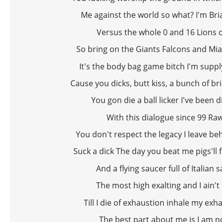
Me against the world so what? I'm Br
Versus the whole 0 and 16 Lions 
So bring on the Giants Falcons and Mi
It's the body bag game bitch I'm suppl
Cause you dicks, butt kiss, a bunch of br
You gon die a ball licker I've been d
With this dialogue since 99 Ra
You don't respect the legacy I leave beh
Suck a dick The day you beat me pigs'll 
And a flying saucer full of Italian
The most high exalting and I ain't 
Till I die of exhaustion inhale my ex
The best part about me is I am n