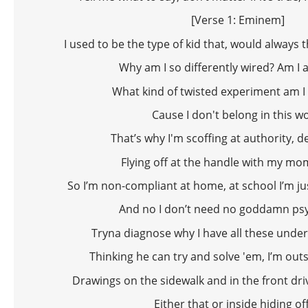
[Verse 1: Eminem]
I used to be the type of kid that, would always th
Why am I so differently wired? Am I 
What kind of twisted experiment am I 
Cause I don't belong in this w
That’s why I'm scoffing at authority, d
Flying off at the handle with my mo
So I’m non-compliant at home, at school I’m j
And no I don’t need no goddamn psy
Tryna diagnose why I have all these unde
Thinking he can try and solve 'em, I’m out
Drawings on the sidewalk and in the front driv
Either that or inside hiding off