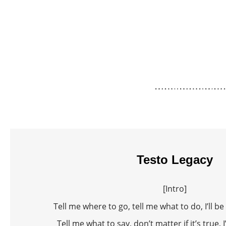
Testo Legacy
[Intro]
Tell me where to go, tell me what to do, I’ll be
Tell me what to say, don’t matter if it’s true, I’l