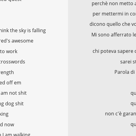
perchè non metto a
per mettermi in con
dicono quello che vog
ink the sky is falling
Mi sono afferrato l
wired's awesome
chi poteva sapere 
 to work
sarei s
 crosswords
Parola di
rength
red off em
qu
I am not shit
qu
ng dog shit
non c'è garan
king
qu
and now
 I am walking