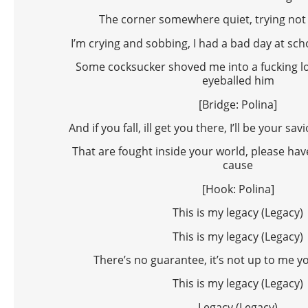
The corner somewhere quiet, trying not 
I’m crying and sobbing, I had a bad day at schoo
Some cocksucker shoved me into a fucking loc
eyeballed him
[Bridge: Polina]
And if you fall, ill get you there, I’ll be your sa
That are fought inside your world, please hav
cause
[Hook: Polina]
This is my legacy (Legacy)
This is my legacy (Legacy)
There’s no guarantee, it’s not up to me y
This is my legacy (Legacy)
Legacy (Legacy)