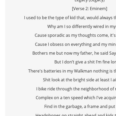
[Verse 2: Eminem]
I used to be the type of kid that, would always th
Why am I so differently wired in m
Cause sporadic as my thoughts come, it'
Cause I obsess on everything and my mind 
Bothers me but now my father, he said Say
But I don’t give a shit I’m fine lo
There's batteries in my Walkman nothing is 
Shit look at the bright side at least I a
I bike ride through the neighborhood o
Complex on a ten speed which I've acquir
Find in the garbage, a frame and put 
Headphones on straight ahead and kids tr