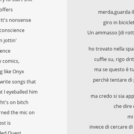
 offers
merda,guarda i
 tt's nonsense
giro in bicicl
y conscience
Un ammasso [di rottam
 jottin'
ho trovato nella spa
dence
cuffie su, rigo dri
y comics,
ma se questo è tut
ng like Onyx
perchè tentare di 
write songs that
at I eyeballed him
ma credo si sia ap
ght's on bitch
che dire
rned the mic on
mi
st is
invece di cercare d
lled Quest