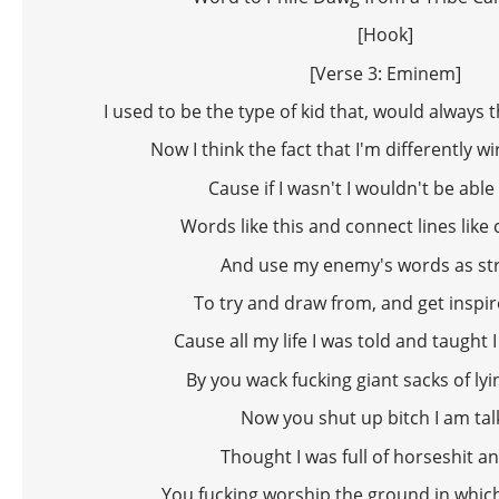
[Hook]
[Verse 3: Eminem]
I used to be the type of kid that, would always th
Now I think the fact that I'm differently 
Cause if I wasn't I wouldn't be able
Words like this and connect lines like
And use my enemy's words as st
To try and draw from, and get inspi
Cause all my life I was told and taught 
By you wack fucking giant sacks of lyi
Now you shut up bitch I am tal
Thought I was full of horseshit 
You fucking worship the ground in which