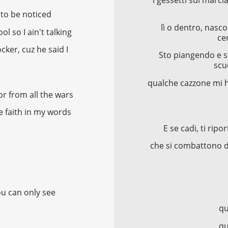
to be noticed
lì o dentro, nasc
l so I ain't talking
ce
ker, cuz he said I
Sto piangendo e s
scu
qualche cazzone mi h
vior from all the wars
e faith in my words
E se cadi, ti ripo
che si combattono de
ou can only see
qu
qu