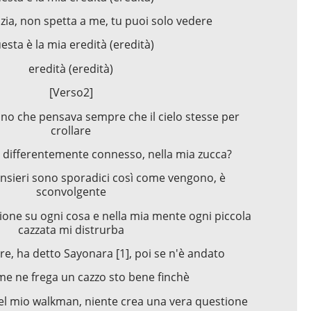
zia, non spetta a me, tu puoi solo vedere
esta è la mia eredità (eredità)
eredità (eredità)
[Verso2]
bino che pensava sempre che il cielo stesse per
crollare
 differentemente connesso, nella mia zucca?
ensieri sono sporadici così come vengono, è
sconvolgente
one su ogni cosa e nella mia mente ogni piccola
cazzata mi distrurba
e, ha detto Sayonara [1], poi se n'è andato
e ne frega un cazzo sto bene finchè
nel mio walkman, niente crea una vera questione