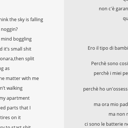
non c'è garan
qu
ink the sky is falling
y noggin?
s mind boggling
Ero il tipo di bam
it’s small shit
onara,then split
Perchè sono cosi
ng as
perchè i miei p
the matter with me
in’t walking
perchè ho un'ossessi
f my apartment
ma ora mio padr
ed parts that I
ma non m
tires on it
ci sono le batterie 
y to start shit