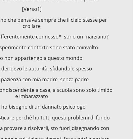
[Verso1]
bino che pensava sempre che il cielo stesse per
crollare
differentemente connesso*, sono un marziano?
 esperimento contorto sono stato coinvolto
io non appartengo a questo mondo
deridevo le autorità, sfidandole spesso
 pazienza con mia madre, senza padre
ndiscendente a casa, a scuola sono solo timido
e imbarazzato
 ho bisogno di un dannato psicologo
ticare perchè ho tutti questi problemi di fondo
provare a risolverli, sto fuori,disegnando con
apiede e sul vialetto davanti [casa ndr] a parlare