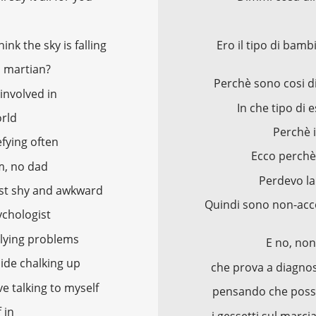
ink the sky is falling
Ero il tipo di bam
a martian?
Perchè sono cosi 
involved in
In che tipo di
orld
Perchè 
efying often
Ecco perchè 
m, no dad
Perdevo la
ust shy and awkward
Quindi sono non-acco
chologist
rlying problems
E no, non
side chalking up
che prova a diagnos
e talking to myself
pensando che possa 
 in
i gessetti sul marci