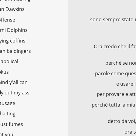
ian Dawkins
sono sempre stato i
offense
ami Dolphins
ying coffins
Ora credo che il f
ian baldingers
iabolical
perchè se non
wkus
parole come quest
ind y'all can
e usare 
fly out my ass
per provare e att
 sausage
perchè tutta la mia
halting
detto da voi,
haust fumes
ora s
ot you