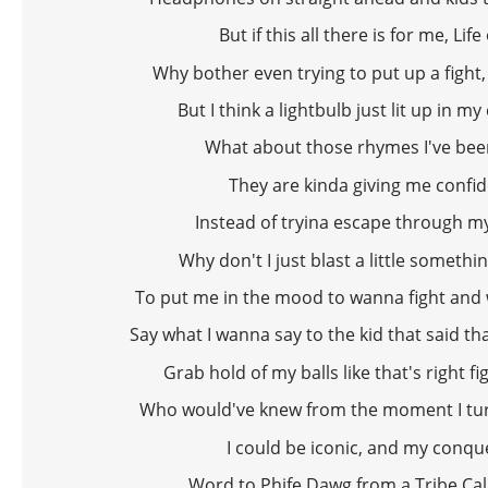
But if this all there is for me, Life
Why bother even trying to put up a fight,
But I think a lightbulb just lit up in m
What about those rhymes I've been
They are kinda giving me confi
Instead of tryina escape through m
Why don't I just blast a little somethi
To put me in the mood to wanna fight and 
Say what I wanna say to the kid that said th
Grab hold of my balls like that's right fi
Who would've knew from the moment I tu
I could be iconic, and my conque
Word to Phife Dawg from a Tribe Ca