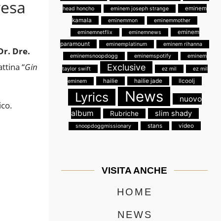
resa
eminem
head honcho
eminem joseph strange
kamala
eminemmon
eminemmother
eminem
eminemnetflix
eminemnews
paramount
eminemplatinum
eminem rihanna
Dr. Dre.
eminemsnoopdogg
eminemspotify
eminem
ttina “
Gin
Exclusive
taylor swift
ez mil
ez mil
hailie
hailie jade
llcoolj
eminem
News
Lyrics
nuovo
ico.
album
slim shady
Rubriche
stans
video
snoopdoggmissionary
VISITA ANCHE
HOME
NEWS