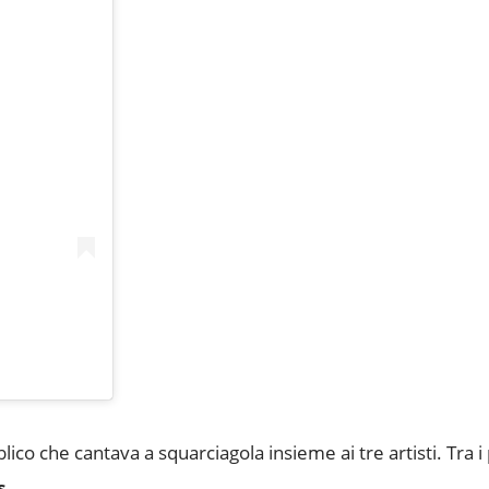
ico che cantava a squarciagola insieme ai tre artisti. Tra i
s
..