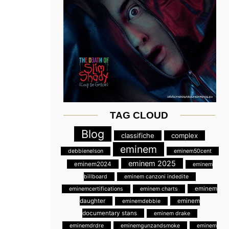
TAG CLOUD
Blog
classifiche
complex
eminem
debbienelson
eminem50cent
eminem 2025
eminem2024
eminem
billboard
eminem canzoni indedite
eminem
eminemcertifications
eminem charts
daughter
eminem
eminemdebbie
documentary stans
eminem drake
eminemdrdre
eminemgunzandsmoke
eminem