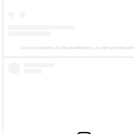
Un post condiviso da MarshallMathers_eu (@marshallmath