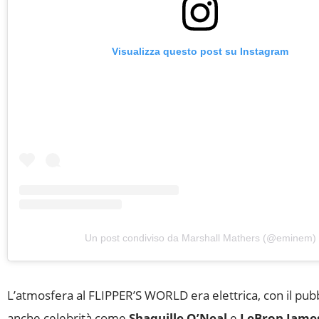
Visualizza questo post su Instagram
Un post condiviso da Marshall Mathers (@eminem)
L’atmosfera al FLIPPER’S WORLD era elettrica, con il pubbl
anche celebrità come
Shaquille O’Neal
e
LeBron Jame