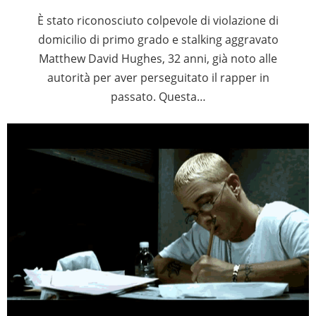
È stato riconosciuto colpevole di violazione di
domicilio di primo grado e stalking aggravato
Matthew David Hughes, 32 anni, già noto alle
autorità per aver perseguitato il rapper in
passato. Questa…