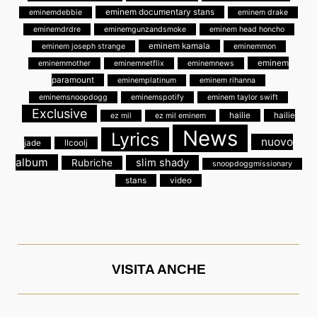
eminem documentary stans
eminemdebbie
eminem drake
eminemdrdre
eminemgunzandsmoke
eminem head honcho
eminem kamala
eminem joseph strange
eminemmon
eminem
eminemmother
eminemnetflix
eminemnews
paramount
eminemplatinum
eminem rihanna
eminemsnoopdogg
eminemspotify
eminem taylor swift
Exclusive
hailie
hailie
ez mil
ez mil eminem
News
Lyrics
nuovo
jade
llcoolj
album
slim shady
Rubriche
snoopdoggmissionary
stans
video
VISITA ANCHE