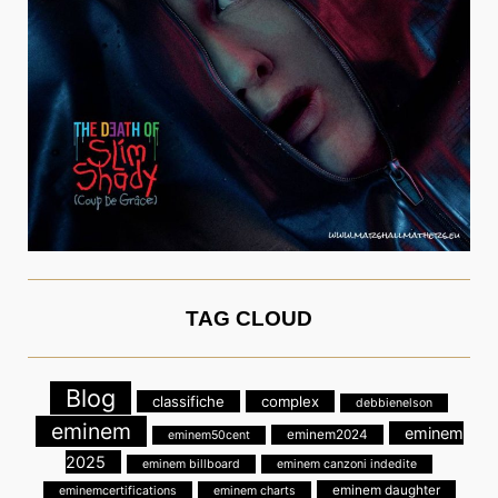
TAG CLOUD
Blog
classifiche
complex
debbienelson
eminem
eminem
eminem2024
eminem50cent
2025
eminem billboard
eminem canzoni indedite
eminem daughter
eminemcertifications
eminem charts