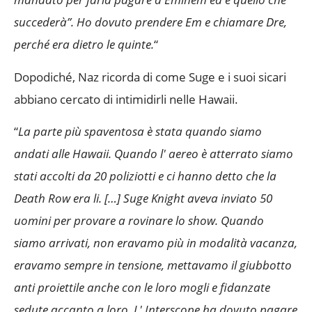
succederà”. Ho dovuto prendere Em e chiamare Dre,
perché era dietro le quinte.
“
Dopodiché, Naz ricorda di come Suge e i suoi sicari
abbiano cercato di intimidirli nelle Hawaii.
“
La parte più spaventosa è stata quando siamo
andati alle Hawaii. Quando l' aereo è atterrato siamo
stati accolti da 20 poliziotti e ci hanno detto che la
Death Row era li. […]
Suge Knight
aveva inviato 50
uomini per provare a rovinare lo show. Quando
siamo arrivati, non eravamo più in modalità vacanza,
eravamo sempre in tensione, mettavamo il giubbotto
anti proiettile anche con le loro mogli e fidanzate
sedute accanto a loro. L' Interscope ha dovuto pagare