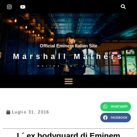
Official Eminem Italian Site
Marshall Mathers
Online dal
2010
WHATSAPP
Luglio 31, 2016
FACEBOOK
L´ ex bodyguard di Eminem