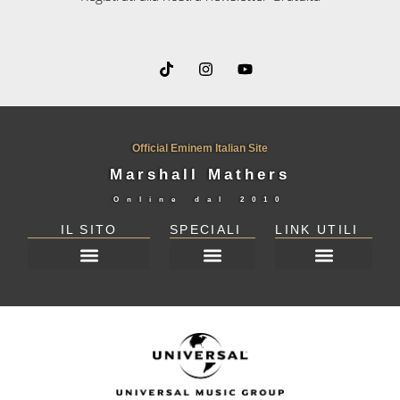
Official Eminem Italian Site
Marshall Mathers
Online dal
2010
IL SITO
SPECIALI
LINK UTILI
DICHIARAZIONE SULLA PRIVACY (UE)