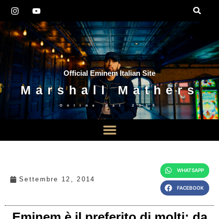
Official Eminem Italian Site
Marshall Mathers
Online dal
2010
WHATSAPP
Settembre 12, 2014
FACEBOOK
Eminem è il preferito di molti: da