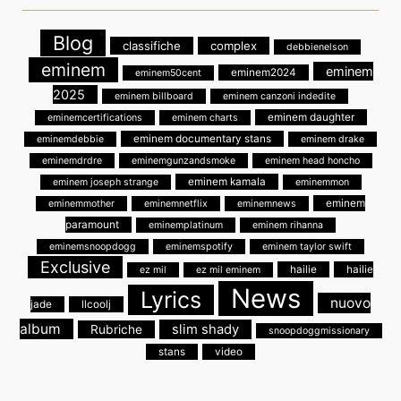
Blog
classifiche
complex
debbienelson
eminem
eminem
eminem2024
eminem50cent
2025
eminem billboard
eminem canzoni indedite
eminem daughter
eminemcertifications
eminem charts
eminem documentary stans
eminemdebbie
eminem drake
eminemdrdre
eminemgunzandsmoke
eminem head honcho
eminem kamala
eminem joseph strange
eminemmon
eminem
eminemmother
eminemnetflix
eminemnews
paramount
eminemplatinum
eminem rihanna
eminemsnoopdogg
eminemspotify
eminem taylor swift
Exclusive
hailie
hailie
ez mil
ez mil eminem
News
Lyrics
nuovo
jade
llcoolj
album
slim shady
Rubriche
snoopdoggmissionary
stans
video