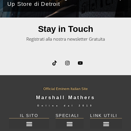
Good Guy con Jessie Reyez
Stay in Touch
Registrati alla nostra newsletter Gratuita
Official Eminem Italian Site
Marshall Mathers
Online dal
2010
IL SITO
SPECIALI
LINK UTILI