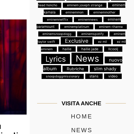
eminem
head honcho
eminem joseph strange
kamala
eminemmon
eminemmother
eminem
eminemnetflix
eminemnews
paramount
eminemplatinum
eminem rihanna
eminemsnoopdogg
eminemspotify
eminem
Exclusive
taylor swift
ez mil
ez mil
hailie
hailie jade
llcoolj
eminem
News
Lyrics
nuovo
album
slim shady
Rubriche
stans
video
snoopdoggmissionary
VISITA ANCHE
HOME
u
NEWS