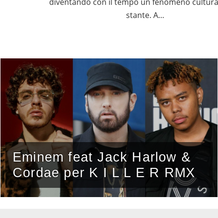
diventando con il tempo un fenomeno cultura
stante. A…
Eminem feat Jack Harlow &
Cordae per K I L L E R RMX