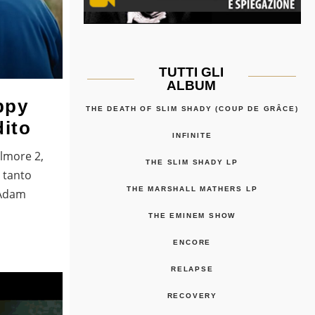
TUTTI GLI
ALBUM
ppy
THE DEATH OF SLIM SHADY (COUP DE GRÂCE)
dito
INFINITE
ilmore 2,
THE SLIM SHADY LP
 tanto
THE MARSHALL MATHERS LP
 Adam
THE EMINEM SHOW
ENCORE
RELAPSE
RECOVERY