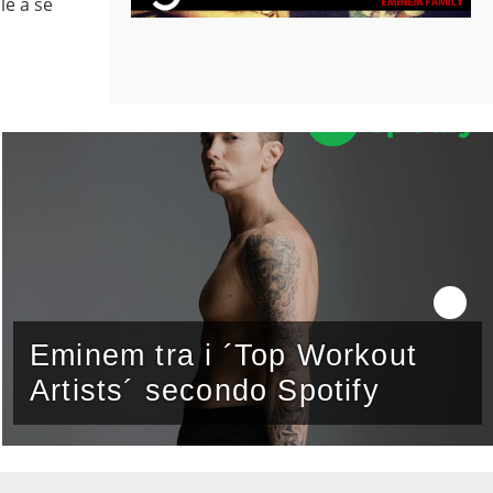
le a sé
Eminem tra i ´Top Workout
Artists´ secondo Spotify