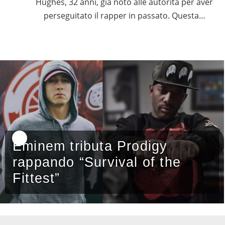
Hughes, 32 anni, già noto alle autorità per aver
perseguitato il rapper in passato. Questa…
Eminem tributa Prodigy
rappando “Survival of the
Fittest”