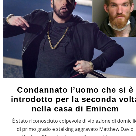
Condannato l’uomo che si è
introdotto per la seconda volt
nella casa di Eminem
È stato riconosciuto colpevole di violazione di domicili
di primo grado e stalking aggravato Matthew David